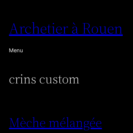
Aller
au
Archetier à Rouen
contenu
Menu
crins custom
Mèche mélangée